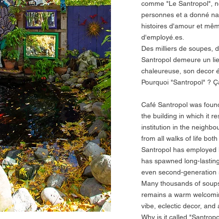
comme "Le Santropol", n
personnes et a donné nai
histoires d'amour et mê
d'employé.es.
Des milliers de soupes, d
Santropol demeure un li
chaleureuse, son decor é
Pourquoi "Santropol" ? Ça,
Café Santropol was found
the building in which it r
institution in the neighb
from all walks of life bo
Santropol has employed h
has spawned long-lasting 
even second-generation
Many thousands of soups,
remains a warm welcoming
vibe, eclectic decor, an
Why is it called "Santropo