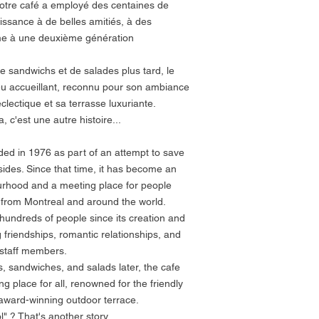
otre café a employé des centaines de
ssance à de belles amitiés, à des
me à une deuxième génération
e sandwichs et de salades plus tard, le
eu accueillant, reconnu pour son ambiance
clectique et sa terrasse luxuriante.
 c'est une autre histoire...
ed in 1976 as part of an attempt to save
esides. Since that time, it has become an
ourhood and a meeting place for people
th from Montreal and around the world.
undreds of people since its creation and
friendships, romantic relationships, and
 staff members.
 sandwiches, and salads later, the cafe
 place for all, renowned for the friendly
d award-winning outdoor terrace.
l" ? That's another story...